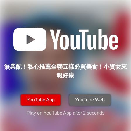
無業配！私心推薦全聯五樣必買美食！小資女
來報好康
YouTube App
YouTube Web
PicSee © 2026 | hot |
Go 416b1d6