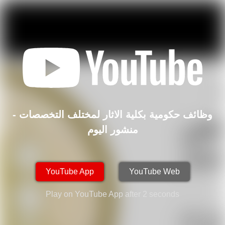
وظائف حكومية بكلية الاثار لمختلف التخصصات -
منشور اليوم
YouTube App
YouTube Web
PicSee © 2026 | hot |
Go 416b1d6