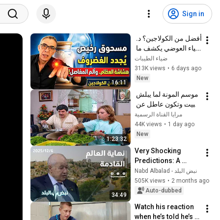
Sign in
أفضل من الكولاجين؟ د. 
ضياء العوضي يكشف ما 
قد يساعد على دعم 
ضياء الطيبات
الغضاريف وتخفيف آلام 
313K views
•
6 days ago
المفاصل والعظام! 🔥
New
16:11
موسم المونة لما يبلش 
بالبيت وتكون عاطل عن 
العمل هههه ـ مرايا
مرايا القناة الرسمية
44K views
•
1 day ago
New
1:23:32
Very Shocking 
Predictions: A 
Special Episode 
Nabd Albalad - نبض البلد
with Dr. Talal Abu-
505K views
•
2 months ago
Ghazaleh: 2027 Is a 
Auto-dubbed
34:49
Decisive Year...
Watch his reaction 
when he’s told he’s a 