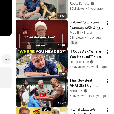
GOOD BOY for the 
Rocky Kanaka
first time 🥹
10M views
•
1 year ago
54:59
نعيم قاسم: "سندافع 
بروح كربلائية وسننتصر"
عرب 48 | Arab48
61K views
•
1 day ago
New
23:09
If Cops Ask "Where 
You Headed?" - Say 
THIS (Simple 
Hampton Law
Phrase)
889K views
•
3 weeks ago
8:36
This Guy Beat 
ANATOLY | Gym 
CHALLENGE Went 
ANATOLY
Wrong
5.3M views
•
10 days ago
17:47
عاجل:بنكيران ندم 