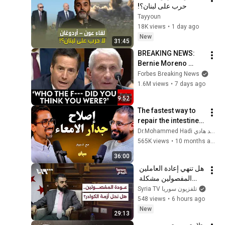
حرب على لبنان؟!
Tayyoun
18K views
•
1 day ago
New
31:45
BREAKING NEWS: 
Bernie Moreno 
Goes Absolutely 
Forbes Breaking News
Nuclear On Fauci In 
1.6M views
•
7 days ago
Fierce Senate 
9:52
Hearing
The fastest way to 
repair the intestine 
and colon wall in 
Dr.Mohammed Hadi د.محمد هادي
just days | With Dr. 
565K views
•
10 months ago
Peter Safwat
36:00
هل تنهي إعادة العاملين 
المفصولين مشكلة 
الكوادر في الإدارة 
Syria TV تلفزيون سوريا
المحلية؟ | سوريا اليوم
548 views
•
6 hours ago
New
29:13