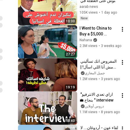
أخنوش على العطلة في 
اسبانيا و هجرة المغاربة 
aarab news
إلى سبتة 
105K views
•
1 day ago
New
10:00
I Went to China to 
Buy a $5,000 
Modular Home — 
Nahana
What's the Real 
2.3M views
•
3 weeks ago
Cost?
27:27
المفروض انك تسأليني 
مش أنا اللي اسأل! | 
أقوى لقائات فاتن 
جميل المغازي
حمامة كامل وأحرجت 
1.2M views
•
3 years ago
المذيعة بسبب اللي 
19:19
قالته!
ازاي تعدي الانترفيو" 
interview " بنجاح 💼
دروس أونلاين
1.1M views
•
8 years ago
15:40
لقاء عون - أردوغان... لا 