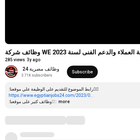
وظائف شركة WE لدعم الفنى لسنة 2023
285 views
3y ago
وظائف مصرية 24 
Subscribe
3.71K subscribers
https://www.egyptianjobs24.com/2023/0...
👈🏻وظائف كتير على موقعنا:
…
more
Comments