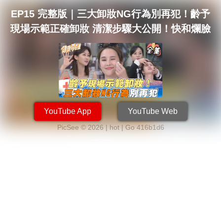
EP15 完整版｜三大卸妝NG行為別再犯！齡予
現場示範正確卸妝 清潔步驟大公開！快和爛臉
說Bye Bye｜健康零距離｜FORA 福爾耳溫槍
YouTube App
YouTube Web
PicSee © 2026 | hot |
Go 416b1d6